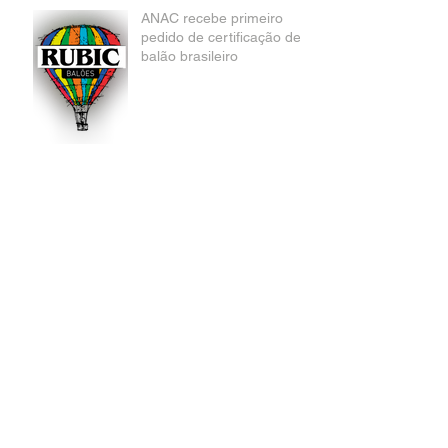
ANAC recebe primeiro
pedido de certificação de
balão brasileiro
RUBIC + Quer saber +
sobre CVA?
Cilindros – Teste
Hidrostático
Rubic +, sempre + perto